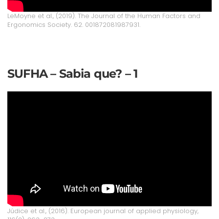
LeMoyne et al., (2019). The Journal of the Human Factors and
Ergonomics Society. 62. 001872081987931.
SUFHA – Sabia que? – 1
Júdice et al., (2016). European journal of applied physiology,