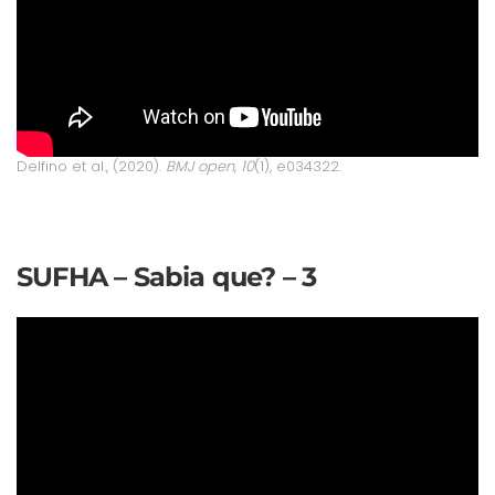
Delfino et al., (2020).
BMJ open
,
10
(1), e034322.
SUFHA – Sabia que? – 3