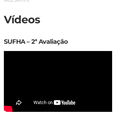
116(2), 263–273.
Vídeos
SUFHA – 2ª Avaliação