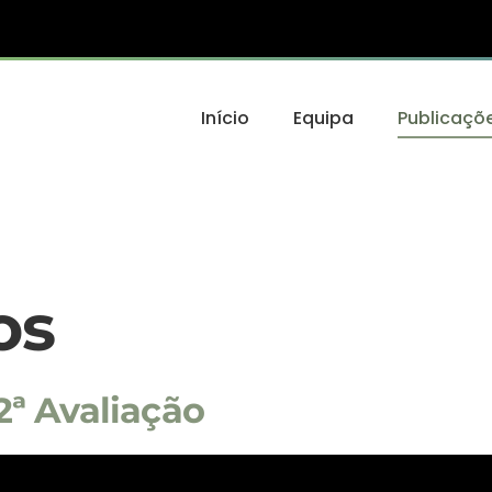
Início
Equipa
Publicaçõ
os
2ª Avaliação